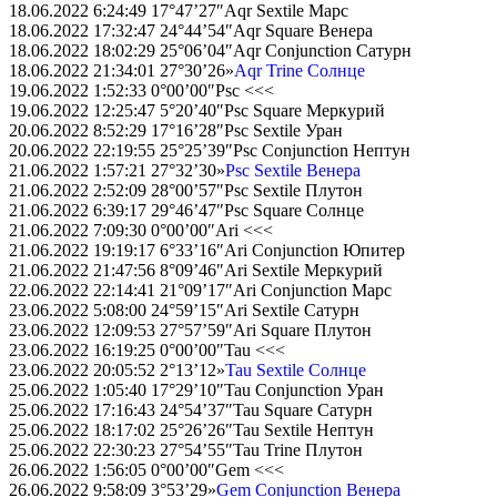
18.06.2022 6:24:49 17°47’27″Aqr Sextile Марс
18.06.2022 17:32:47 24°44’54″Aqr Square Венера
18.06.2022 18:02:29 25°06’04″Aqr Conjunction Сатурн
18.06.2022 21:34:01 27°30’26»
Aqr Trine Солнце
19.06.2022 1:52:33 0°00’00″Psc <<<
19.06.2022 12:25:47 5°20’40″Psc Square Меркурий
20.06.2022 8:52:29 17°16’28″Psc Sextile Уран
20.06.2022 22:19:55 25°25’39″Psc Conjunction Нептун
21.06.2022 1:57:21 27°32’30»
Psc Sextile Венера
21.06.2022 2:52:09 28°00’57″Psc Sextile Плутон
21.06.2022 6:39:17 29°46’47″Psc Square Солнце
21.06.2022 7:09:30 0°00’00″Ari <<<
21.06.2022 19:19:17 6°33’16″Ari Conjunction Юпитер
21.06.2022 21:47:56 8°09’46″Ari Sextile Меркурий
22.06.2022 22:14:41 21°09’17″Ari Conjunction Марс
23.06.2022 5:08:00 24°59’15″Ari Sextile Сатурн
23.06.2022 12:09:53 27°57’59″Ari Square Плутон
23.06.2022 16:19:25 0°00’00″Tau <<<
23.06.2022 20:05:52 2°13’12»
Tau Sextile Солнце
25.06.2022 1:05:40 17°29’10″Tau Conjunction Уран
25.06.2022 17:16:43 24°54’37″Tau Square Сатурн
25.06.2022 18:17:02 25°26’26″Tau Sextile Нептун
25.06.2022 22:30:23 27°54’55″Tau Trine Плутон
26.06.2022 1:56:05 0°00’00″Gem <<<
26.06.2022 9:58:09 3°53’29»
Gem Conjunction Венера