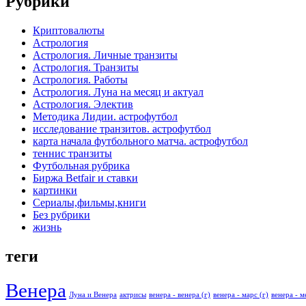
Рубрики
Криптовалюты
Астрология
Астрология. Личные транзиты
Астрология. Транзиты
Астрология. Работы
Астрология. Луна на месяц и актуал
Астрология. Электив
Методика Лидии. астрофутбол
исследование транзитов. астрофутбол
карта начала футбольного матча. астрофутбол
теннис транзиты
Футбольная рубрика
Биржа Betfair и ставки
картинки
Сериалы,фильмы,книги
Без рубрики
жизнь
теги
Венера
Луна и Венера
актрисы
венера - венера (г)
венера - марс (г)
венера - м