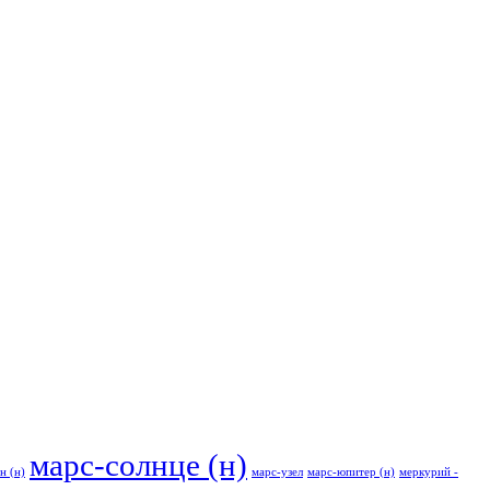
марс-солнце (н)
н (н)
марс-узел
марс-юпитер (н)
меркурий -