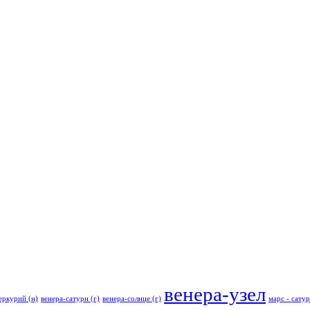
венера-узел
еркурий (н)
венера-сатурн (г)
венера-солнце (г)
марс - сатур