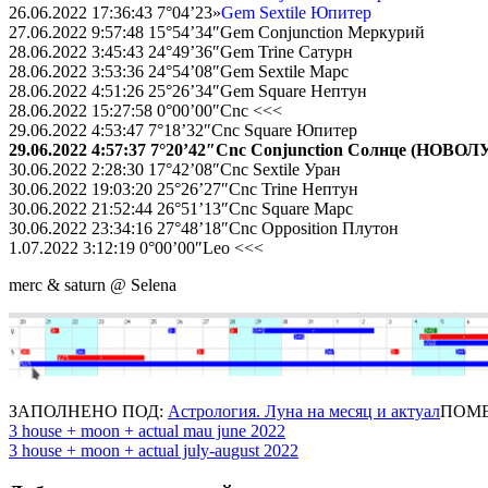
26.06.2022 17:36:43 7°04’23»
Gem Sextile Юпитер
27.06.2022 9:57:48 15°54’34″Gem Conjunction Меркурий
28.06.2022 3:45:43 24°49’36″Gem Trine Сатурн
28.06.2022 3:53:36 24°54’08″Gem Sextile Марс
28.06.2022 4:51:26 25°26’34″Gem Square Нептун
28.06.2022 15:27:58 0°00’00″Cnc <<<
29.06.2022 4:53:47 7°18’32″Cnc Square Юпитер
29.06.2022 4:57:37 7°20’42″Cnc Conjunction Солнце (НОВОЛ
30.06.2022 2:28:30 17°42’08″Cnc Sextile Уран
30.06.2022 19:03:20 25°26’27″Cnc Trine Нептун
30.06.2022 21:52:44 26°51’13″Cnc Square Марс
30.06.2022 23:34:16 27°48’18″Cnc Opposition Плутон
1.07.2022 3:12:19 0°00’00″Leo <<<
merc & saturn @ Selena
ЗАПОЛНЕНО ПОД:
Астрология. Луна на месяц и актуал
ПОМЕ
Навигация
3 house + moon + actual mau june 2022
3 house + moon + actual july-august 2022
по