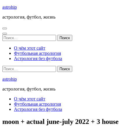
Перейти
astrohip
к
астрология, футбол, жизнь
содержимому
(нажмите
Enter)
Найти:
О чём этот сайт
Футбольная астрология
Астрология без футбола
Найти:
astrohip
астрология, футбол, жизнь
О чём этот сайт
Футбольная астрология
Астрология без футбола
moon + actual june-july 2022 + 3 house