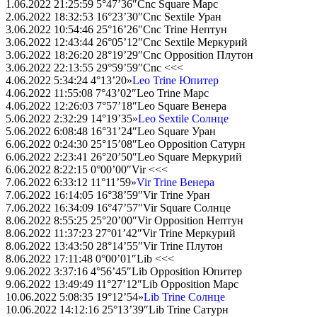
1.06.2022 21:25:59 5°47’36″Cnc Square Марс
2.06.2022 18:32:53 16°23’30″Cnc Sextile Уран
3.06.2022 10:54:46 25°16’26″Cnc Trine Нептун
3.06.2022 12:43:44 26°05’12″Cnc Sextile Меркурий
3.06.2022 18:26:20 28°19’29″Cnc Opposition Плутон
3.06.2022 22:13:55 29°59’59″Cnc <<<
4.06.2022 5:34:24 4°13’20»
Leo Trine Юпитер
4.06.2022 11:55:08 7°43’02″Leo Trine Марс
4.06.2022 12:26:03 7°57’18″Leo Square Венера
5.06.2022 2:32:29 14°19’35»
Leo Sextile Солнце
5.06.2022 6:08:48 16°31’24″Leo Square Уран
6.06.2022 0:24:30 25°15’08″Leo Opposition Сатурн
6.06.2022 2:23:41 26°20’50″Leo Square Меркурий
6.06.2022 8:22:15 0°00’00″Vir <<<
7.06.2022 6:33:12 11°11’59»
Vir Trine Венера
7.06.2022 16:14:05 16°38’59″Vir Trine Уран
7.06.2022 16:34:09 16°47’57″Vir Square Солнце
8.06.2022 8:55:25 25°20’00″Vir Opposition Нептун
8.06.2022 11:37:23 27°01’42″Vir Trine Меркурий
8.06.2022 13:43:50 28°14’55″Vir Trine Плутон
8.06.2022 17:11:48 0°00’01″Lib <<<
9.06.2022 3:37:16 4°56’45″Lib Opposition Юпитер
9.06.2022 13:49:49 11°27’12″Lib Opposition Марс
10.06.2022 5:08:35 19°12’54»
Lib Trine Солнце
10.06.2022 14:12:16 25°13’39″Lib Trine Сатурн