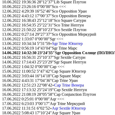
10.06.2022 19:36:36 28°12’37″Lib Square Плутон
10.06.2022 23:26:16 0°00’00″Sco <<<
12.06.2022 4:29:39 16°52’46″Sco Opposition Уран
12.06.2022 4:43:12 17°00’37″Sco Opposition Венера
12.06.2022 16:38:43 25°12’18″Sco Square Сатурн
12.06.2022 16:54:35 25°22’31″Sco Trine Нептун
12.06.2022 21:50:22 28°10’23″Sco Sextile Плутон
13.06.2022 0:27:14 29°27’37″Sco Opposition Меркурий
13.06.2022 1:33:07 0°00’00″Sgr <<<
13.06.2022 10:34:34 5°31’59»
Sgr Trine Юпитер
14.06.2022 0:56:19 14°43’04″Sgr Trine Марс
14.06.2022 14:32:30 23°24’35″Sgr Opposition Солнце (ПОЛН
14.06.2022 16:56:31 25°10’37″Sgr Sextile Сатурн
14.06.2022 17:14:43 25°23’29″Sgr Square Нептун
15.06.2022 1:04:32 0°00’00″Cap <<<
15.06.2022 11:00:52 5°47’42″Cap Square Юпитер
16.06.2022 3:03:44 16°14’18″Cap Square Марс
16.06.2022 4:43:31 17°04’36″Cap Trine Уран
16.06.2022 12:51:23 22°08’42»
Cap Trine Венера
16.06.2022 17:13:32 25°24’19″Cap Sextile Нептун
16.06.2022 21:08:19 28°05’58″Cap Conjunction Плутон
17.06.2022 0:25:01 0°00’00″Aqr <<<
17.06.2022 6:23:03 3°00’17″Aqr Trine Меркурий
17.06.2022 11:31:51 6°02’52»
Aqr Sextile Юпитер
18.06.2022 5:08:43 17°10’24″Aqr Square Уран