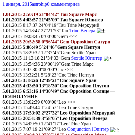
1 января, 2015
astrohip
0 комментариев
1.01.2015 2:50:19 21°04’42″Tau Square Марс
1.01.2015 4:03:57 21°45’09″Tau Square Юпитер
1.01.2015 8:17:37 24°04’19″Tau Trine Меркурий
1.01.2015 14:18:47 27°21’53″Tau
Trine
Венера
1.01.2015 19:08:45 0°00’00″Gem <<<
1.01.2015 20:52:58 0°56’44″Gem Opposition Сатурн
2.01.2015 5:06:49 5°24’46″Gem Square Нептун
2.01.2015 18:29:32 12°37’45″Gem Sextile Уран
3.01.2015 11:13:18 21°34’33″Gem
Sextile Юпитер
3.01.2015 13:54:36 23°00’19″Gem Trine Марс
4.01.2015 3:07:30 0°00’00″Cnc <<<
4.01.2015 13:32:21 5°28’23″Cnc Trine Нептун
5.01.2015 3:18:26 12°39’21″Cnc Square Уран
5.01.2015 4:33:50 13°18’30″Cnc Opposition Плутон
5.01.2015 6:53:16 14°30’49″Cnc Opposition Солнце —
ПОЛНОЛУНИЕ
6.01.2015 13:02:39 0°00’00″Leo <<<
6.01.2015 15:49:44 1°24’57″Leo Trine Сатурн
6.01.2015 17:53:02 2°27’32″Leo Opposition Меркурий
6.01.2015 20:51:39 3°58’05″Leo Opposition Венера
7.01.2015 14:09:50 12°41’17″Leo Trine Уран
8.01.2015 7:07:19 21°09’27″Leo
Conjunction Юпитер