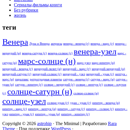
Сериалы,фильмы,книги
Без рубрики
жизнь
теги
Венера
Луна и Венера
актрисы
венера - венера (г)
венера - марс (г)
венера -
венера-узел
меркурий (н)
венера-сатурн (г)
венера-солнце (г)
марс -
марс-солнце (н)
сатурн (н)
марс-узел
марс-юпитер (н)
меркурий - венера (г)
меркурий-лилит (н)
меркурий - марс (г)
меркурий-меркурий (н)
меркурий-сатурн (г)
меркурий-солнце (г)
меркурий - узел
меркурий - уран (г)
нептун -
марс (н)
параллакс
ретроградные планеты
сатурн - венера (г)
сатурн - марс (н)
сатурн -
уран (н)
сатурн - юпитер (г)
солнце - меркурий (г)
солнце - нептун (г)
солнце - плутон
солнце-сатурн (н)
(г)
солнце-солнце (н)
солнце-узел
солнце-уран (г)
уран - уран (г)
юпитер - венера (н)
юпитер - марс (г)
юпитер - нептун (н)
юпитер - сатурн (г)
юпитер - солнце (г)
юпитер -
узел
юпитер - уран (г)
юпитер - уран (н)
юпитер - юпитер (г)
Copyright © 2026
astrohip
· The Minimal | Разработано
Rara
Theme
· При поддержке
WordPress
·