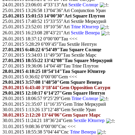
24.01.2015 23:06:01 4°33’13″Ari
Sextile Солнце
25.01.2015 13:26:58 13°04’36″Ari Conjunction Уран
25.01.2015 15:01:53 14°00’30″Ari Square Плутон
25.01.2015 17:40:52 15°33’55″Ari Sextile Меркурий
25.01.2015 23:52:01 19°10’56″Ari
Trine Юпитер
26.01.2015 16:23:08 28°43’21″Ari
Sextile Венера
26.01.2015 18:37:12 0°00’00″Tau <<<
27.01.2015 5:28:29 6°09’45″Tau Sextile Нептун
27.01.2015 6:48:22 6°54’49″Tau Square Солнце
27.01.2015 15:34:03 11°49’50″Tau Sextile Марс
27.01.2015 18:55:22 13°42’08″Tau Square Меркурий
27.01.2015 19:36:06 14°04’48″Tau Trine Плутон
28.01.2015 4:18:25 18°54’14″Tau Square Юпитер
29.01.2015 0:36:02 0°00’00″Gem <<<
29.01.2015 3:57:08 1°48’50″Gem Square Венера
29.01.2015 6:43:40 3°18’44″Gem Opposition Сатурн
29.01.2015 12:10:17 6°14’27″Gem Square Нептун
29.01.2015 18:06:57 9°25’29″Gem
Trine Солнце
29.01.2015 21:35:07 11°16’35″Gem Trine Меркурий
30.01.2015 1:13:26 13°12’48″Gem Sextile Уран
30.01.2015 2:12:20 13°44’06″Gem Square Марс
30.01.2015 11:24:21 18°36’24″Gem
Sextile Юпитер
31.01.2015 9:08:36 0°00’00″Cnc <<<
31.01.2015 18:55:38 5°04’44″Cnc
Trine Венера