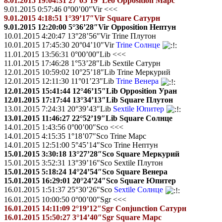
8.01.2015 19:04:31 27°05’19″Leo Opposition Марс
9.01.2015 0:57:46 0°00’00″Vir <<<
9.01.2015 4:18:51 1°39’17″Vir Square Сатурн
9.01.2015 12:20:00 5°36’28″Vir Opposition Нептун
10.01.2015 4:20:47 13°28’56″Vir Trine Плутон
10.01.2015 17:45:30 20°04’10″Vir
Trine Солнце
11.01.2015 13:56:31 0°00’00″Lib <<<
11.01.2015 17:46:28 1°53’28″Lib Sextile Сатурн
12.01.2015 10:59:02 10°25’18″Lib Trine Меркурий
12.01.2015 12:11:30 11°01’23″Lib
Trine Венера
12.01.2015 15:41:44 12°46’15″Lib Opposition Уран
12.01.2015 17:17:44 13°34’13″Lib Square Плутон
13.01.2015 7:24:31 20°39’43″Lib
Sextile Юпитер
13.01.2015 11:46:27 22°52’19″Lib Square Солнце
14.01.2015 1:43:56 0°00’00″Sco <<<
14.01.2015 4:15:35 1°18’07″Sco Trine Марс
14.01.2015 12:51:00 5°45’14″Sco Trine Нептун
15.01.2015 3:30:18 13°27’28″Sco Square Меркурий
15.01.2015 3:52:31 13°39’16″Sco Sextile Плутон
15.01.2015 5:18:24 14°24’54″Sco Square Венера
15.01.2015 16:29:01 20°24’24″Sco Square Юпитер
16.01.2015 1:51:37 25°30’26″Sco
Sextile Солнце
16.01.2015 10:00:50 0°00’00″Sgr <<<
16.01.2015 14:11:09 2°19’12″Sgr Conjunction Сатурн
16.01.2015 15:50:27 3°14’40″Sgr Square Марс