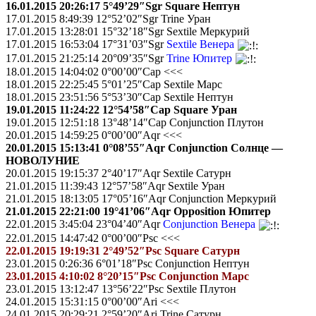
16.01.2015 20:26:17 5°49’29″Sgr Square Нептун
17.01.2015 8:49:39 12°52’02″Sgr Trine Уран
17.01.2015 13:28:01 15°32’18″Sgr Sextile Меркурий
17.01.2015 16:53:04 17°31’03″Sgr
Sextile Венера
17.01.2015 21:25:14 20°09’35″Sgr
Trine Юпитер
18.01.2015 14:04:02 0°00’00″Cap <<<
18.01.2015 22:25:45 5°01’25″Cap Sextile Марс
18.01.2015 23:51:56 5°53’30″Cap Sextile Нептун
19.01.2015 11:24:22 12°54’58″Cap Square Уран
19.01.2015 12:51:18 13°48’14″Cap Conjunction Плутон
20.01.2015 14:59:25 0°00’00″Aqr <<<
20.01.2015 15:13:41 0°08’55″Aqr Conjunction Солнце —
НОВОЛУНИЕ
20.01.2015 19:15:37 2°40’17″Aqr Sextile Сатурн
21.01.2015 11:39:43 12°57’58″Aqr Sextile Уран
21.01.2015 18:13:05 17°05’16″Aqr Conjunction Меркурий
21.01.2015 22:21:00 19°41’06″Aqr Opposition Юпитер
22.01.2015 3:45:04 23°04’40″Aqr
Conjunction Венера
22.01.2015 14:47:42 0°00’00″Psc <<<
22.01.2015 19:19:31 2°49’52″Psc Square Сатурн
23.01.2015 0:26:36 6°01’18″Psc Conjunction Нептун
23.01.2015 4:10:02 8°20’15″Psc Conjunction Марс
23.01.2015 13:12:47 13°56’22″Psc Sextile Плутон
24.01.2015 15:31:15 0°00’00″Ari <<<
24.01.2015 20:29:21 2°59’20″Ari Trine Сатурн