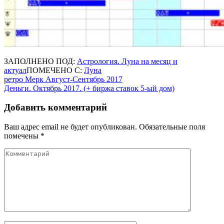
ЗАПОЛНЕНО ПОД:
Астрология. Луна на месяц и
актуал
ПОМЕЧЕНО С:
Луна
Навигация
ретро Мерк Август-Сентябрь 2017
Деньги. Октябрь 2017. (+ биржа ставок 5-ый дом)
по
записям
Добавить комментарий
Ваш адрес email не будет опубликован.
Обязательные поля
помечены
*
Комментарий