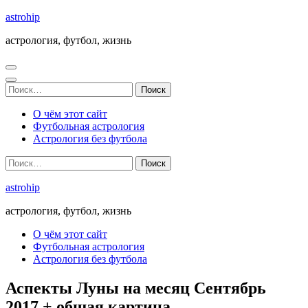
Перейти
astrohip
к
астрология, футбол, жизнь
содержимому
(нажмите
Enter)
Найти:
О чём этот сайт
Футбольная астрология
Астрология без футбола
Найти:
astrohip
астрология, футбол, жизнь
О чём этот сайт
Футбольная астрология
Астрология без футбола
Аспекты Луны на месяц Сентябрь
2017 + общая картина