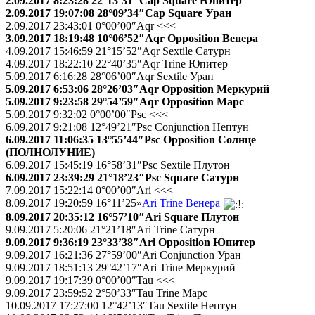
2.09.2017 8:23:28 22°13’31″Cap Square Юпитер
2.09.2017 19:07:08 28°09’34″Cap Square Уран
2.09.2017 23:43:01 0°00’00″Aqr <<<
3.09.2017 18:19:48 10°06’52″Aqr Opposition Венера
4.09.2017 15:46:59 21°15’52″Aqr Sextile Сатурн
4.09.2017 18:22:10 22°40’35″Aqr Trine Юпитер
5.09.2017 6:16:28 28°06’00″Aqr Sextile Уран
5.09.2017 6:53:06 28°26’03″Aqr Opposition Меркурий
5.09.2017 9:23:58 29°54’59″Aqr Opposition Марс
5.09.2017 9:32:02 0°00’00″Psc <<<
6.09.2017 9:21:08 12°49’21″Psc Conjunction Нептун
6.09.2017 11:06:35 13°55’44″Psc Opposition Солнце
(ПОЛНОЛУНИЕ)
6.09.2017 15:45:19 16°58’31″Psc Sextile Плутон
6.09.2017 23:39:29 21°18’23″Psc Square Сатурн
7.09.2017 15:22:14 0°00’00″Ari <<<
8.09.2017 19:20:59 16°11’25»
Ari Trine Венера
8.09.2017 20:35:12 16°57’10″Ari Square Плутон
9.09.2017 5:20:06 21°21’18″Ari Trine Сатурн
9.09.2017 9:36:19 23°33’38″Ari Opposition Юпитер
9.09.2017 16:21:36 27°59’00″Ari Conjunction Уран
9.09.2017 18:51:13 29°42’17″Ari Trine Меркурий
9.09.2017 19:17:39 0°00’00″Tau <<<
9.09.2017 23:59:52 2°50’33″Tau Trine Марс
10.09.2017 17:27:00 12°42’13″Tau Sextile Нептун