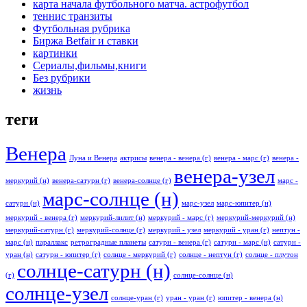
карта начала футбольного матча. астрофутбол
теннис транзиты
Футбольная рубрика
Биржа Betfair и ставки
картинки
Сериалы,фильмы,книги
Без рубрики
жизнь
теги
Венера
Луна и Венера
актрисы
венера - венера (г)
венера - марс (г)
венера -
венера-узел
меркурий (н)
венера-сатурн (г)
венера-солнце (г)
марс -
марс-солнце (н)
сатурн (н)
марс-узел
марс-юпитер (н)
меркурий - венера (г)
меркурий-лилит (н)
меркурий - марс (г)
меркурий-меркурий (н)
меркурий-сатурн (г)
меркурий-солнце (г)
меркурий - узел
меркурий - уран (г)
нептун -
марс (н)
параллакс
ретроградные планеты
сатурн - венера (г)
сатурн - марс (н)
сатурн -
уран (н)
сатурн - юпитер (г)
солнце - меркурий (г)
солнце - нептун (г)
солнце - плутон
солнце-сатурн (н)
(г)
солнце-солнце (н)
солнце-узел
солнце-уран (г)
уран - уран (г)
юпитер - венера (н)