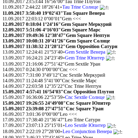
10.09.2017 23:53:44 16°56’00″Tau Trine Плутон
11.09.2017 2:44:22 18°26’41»
Tau Trine Солнце
11.09.2017 3:58:40 19°02’43″Tau Square Венера
11.09.2017 22:03:12 0°00’01″Gem <<<
12.09.2017 0:18:04 1°24’16″Gem Square Меркурий
12.09.2017 5:51:06 4°16’03″Gem Square Марс
12.09.2017 19:49:36 12°38’47″Gem Square Нептун
13.09.2017 10:08:31 20°41’26″Gem Square Солнце
13.09.2017 11:38:32 21°28’12″Gem Opposition Сатурн
13.09.2017 12:24:41 21°53’40»
Gem Sextile Венера
13.09.2017 16:24:21 24°23’49»
Gem Trine Юпитер
13.09.2017 21:16:06 27°51’42″Gem Sextile Уран
14.09.2017 0:24:30 0°00’00″Cnc <<<
14.09.2017 7:31:00 3°49’12″Cnc Sextile Меркурий
14.09.2017 11:24:48 5°41’00″Cnc Sextile Марс
14.09.2017 22:03:58 12°35’22″Cnc Trine Нептун
15.09.2017 4:57:41 16°54’03″Cnc Opposition Плутон
15.09.2017 16:36:06 22°53’59»
Cnc Sextile Солнце
15.09.2017 19:26:55 24°49’08″Cnc Square Юпитер
15.09.2017 23:39:08 27°47’51″Cnc Square Уран
16.09.2017 3:01:36 0°00’00″Leo <<<
17.09.2017 17:38:40 21°36’47″Leo Trine Сатурн
17.09.2017 23:07:13 25°15’01»
Leo Sextile Юпитер
18.09.2017 2:22:19 27°28’00»
Leo Conjunction Венера
18.09.2017 2:46:32 27°43’46″Leo Trine Уран