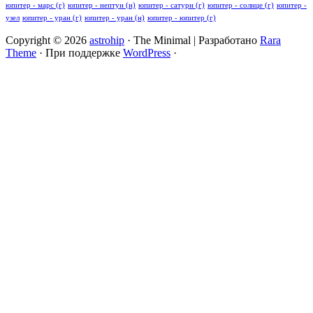
юпитер - марс (г)
юпитер - нептун (н)
юпитер - сатурн (г)
юпитер - солнце (г)
юпитер -
узел
юпитер - уран (г)
юпитер - уран (н)
юпитер - юпитер (г)
Copyright © 2026
astrohip
· The Minimal | Разработано
Rara
Theme
· При поддержке
WordPress
·