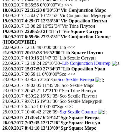
18.09.2017 6:35:55 0°00’00″Vir <<<
18.09.2017 22:32:20 8°30’53″Vir Conjunction Марс
19.09.2017 1:24:07 10°27’52″Vir Conjunction Меркурий
19.09.2017 4:29:37 12°28’30″Vir Opposition Нептун
19.09.2017 13:08:29 16°52’34″Vir Trine Плутон
19.09.2017 22:06:50 21°41’51″Vir Square Сатурн
20.09.2017 6:59:56 27°23’31″Vir Conjunction Солнце
(НОВОЛУНИЕ)
20.09.2017 12:16:49 0°00’00″Lib <<<
21.09.2017 20:15:28 16°52’00″Lib Square Плутон
22.09.2017 4:19:16 21°47’33″Lib Sextile Сатурн
22.09.2017 12:19:24 26°10’30»
Lib Conjunction Юпитер
22.09.2017 15:37:50 27°34’37″Lib Opposition Уран
22.09.2017 20:59:11 0°00’00″Sco <<<
23.09.2017 3:08:25 3°36’35»
Sco Sextile Венера
23.09.2017 19:02:05 11°35’28″Sco Sextile Марс
23.09.2017 20:43:21 12°21’09″Sco Trine Нептун
24.09.2017 4:39:22 16°51’35″Sco Sextile Плутон
24.09.2017 9:07:15 19°31’36″Sco Sextile Меркурий
25.09.2017 6:25:21 0°00’00″Sgr <<<
25.09.2017 10:40:42 2°26’09»
Sgr Sextile Солнце
25.09.2017 21:30:47 6°59’42″Sgr Square Венера
26.09.2017 7:07:35 12°17’26″Sgr Square Нептун
26.09.2017 8:41:18 13°13’09″Sgr Square Марс