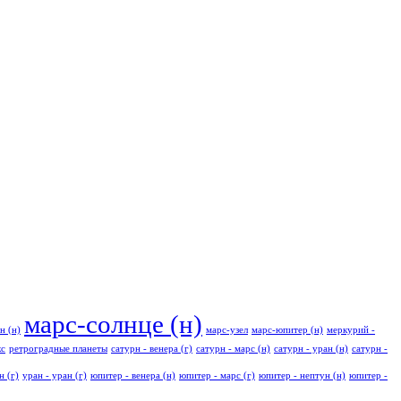
марс-солнце (н)
н (н)
марс-узел
марс-юпитер (н)
меркурий -
кс
ретроградные планеты
сатурн - венера (г)
сатурн - марс (н)
сатурн - уран (н)
сатурн -
н (г)
уран - уран (г)
юпитер - венера (н)
юпитер - марс (г)
юпитер - нептун (н)
юпитер -