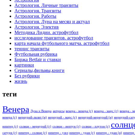
Астрология. Личные транзиты
Астрология. Транзиты
Астрология. Работы
Астрология. Луна на месяц и актуал
Астрология. Электив
Методика Лидии. астрофутбол
исследование транзитов. астрофутбол
карта начала футбольного матча. астрофутбол
теннис транзиты
Футбольная рубрика
Биржа Betfair и ставки
картинки
Сериалы,фильмы,книги
Без рубрики
жизнь
теги
Венера
Луна и Венера
актрисы
венера - венера (г)
венера - марс (г)
венера - м
венера (г)
меркурий-лилит (н)
меркурий - марс (г)
меркурий-меркурий (н)
меркурий-сату
солнце
юпитер (г)
солнце - меркурий (г)
солнце - нептун (г)
солнце - плутон (г)
сатурн (г)
юпитер - солнце (г)
юпитер - узел
юпитер - уран (г)
юпитер - уран (н)
юпитер 