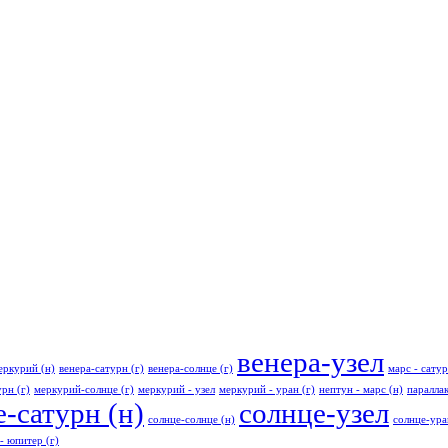
венера-узел
еркурий (н)
венера-сатурн (г)
венера-солнце (г)
марс - сатур
рн (г)
меркурий-солнце (г)
меркурий - узел
меркурий - уран (г)
нептун - марс (н)
паралла
-сатурн (н)
солнце-узел
солнце-солнце (н)
солнце-ура
- юпитер (г)