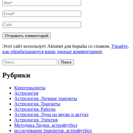
Имя
*
Email
*
Сайт
Этот сайт использует Akismet для борьбы со спамом.
Узнайте,
как обрабатываются ваши данные комментариев
.
Найти:
Рубрики
Криптовалюты
Астрология
Астрология. Личные транзиты
Астрология. Транзиты
Астрология. Работы
Астрология. Луна на месяц и актуал
Астрология. Электив
Методика Лидии. астрофутбол
исследование транзитов. астрофутбол