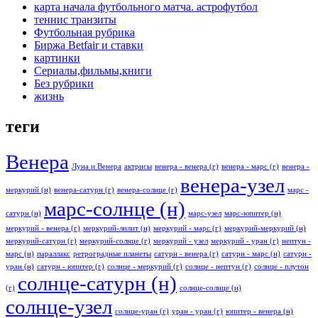
карта начала футбольного матча. астрофутбол
теннис транзиты
Футбольная рубрика
Биржа Betfair и ставки
картинки
Сериалы,фильмы,книги
Без рубрики
жизнь
теги
Венера
Луна и Венера
актрисы
венера - венера (г)
венера - марс (г)
венера -
венера-узел
меркурий (н)
венера-сатурн (г)
венера-солнце (г)
марс -
марс-солнце (н)
сатурн (н)
марс-узел
марс-юпитер (н)
меркурий - венера (г)
меркурий-лилит (н)
меркурий - марс (г)
меркурий-меркурий (н)
меркурий-сатурн (г)
меркурий-солнце (г)
меркурий - узел
меркурий - уран (г)
нептун -
марс (н)
параллакс
ретроградные планеты
сатурн - венера (г)
сатурн - марс (н)
сатурн -
уран (н)
сатурн - юпитер (г)
солнце - меркурий (г)
солнце - нептун (г)
солнце - плутон
солнце-сатурн (н)
(г)
солнце-солнце (н)
солнце-узел
солнце-уран (г)
уран - уран (г)
юпитер - венера (н)