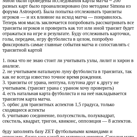
Мной были проведены исследования карты матча ~ 200
разных карт было проанализировано (по методике Simona из
форума Astrosport). Была попытка отслеживать транзиты
игроков — и их влияние на исход матча — понравилось.
Теперь моя мысль заключается попробовать рассматривать все
транзиты игроков и проверить как тот или иной транзит будет
отражаться на игре и результате. Буду отслеживать карточки,
голы, передачи, игру футболиста в целом, попробую
фиксировать самые главные события матча и сопоставлять с
транзитной картой
1. пока что не знаю стоит ли учитывать узлы, лилит и хирон в
анализе.
2. не учитываем натальную луну футболиста в транзитах, так
как не всегда известно точное время рождения.
3. транзиты от урана, нептуна, плутона друг к другу не
учитываем. (транзит урана с ураном хочу проверить)
4. есть натальная карта футболиста и на неё накладывается
транзитом карта матча.
5. орбис для транзитных аспектов 1,5 градуса, только
сходящиеся аспекты
6. учитываю соединение, полусекстиль, полуквадрат,
секстиль, квадрат, тригон, квиконс, оппозиция — 8 аспектов.
буду заполнять базу ZET футбольными командами и
игроками, благо уже какой то материал имеется. Сегодня матч