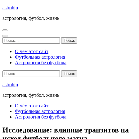
Перейти
astrohip
к
астрология, футбол, жизнь
содержимому
(нажмите
Enter)
Найти:
О чём этот сайт
Футбольная астрология
Астрология без футбола
Найти:
astrohip
астрология, футбол, жизнь
О чём этот сайт
Футбольная астрология
Астрология без футбола
Исследование: влияние транзитов на
исход футбольного матча.