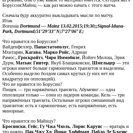
Боруссия:Майнц — как раз можно начать с этого матча.
Сначала буду аккуратно выкладывать мысли по матчу.
Итак
Borussia
Dortmund — Mainz 13.02.2015;19:30;;Signal-Iduna-
Park, Dortmund;51°29’33″N;7°27’06″E;
Что нравится по Боруссии?
Вайденфеллер,
Папастатополус
, Генрих
Мхитарян,
Кагава
,
Марко Ройс
, Адриан
Рамос;,
Гроскройтз
,
Чиро Иммобиле
, Йойич Милош, Эрик
Дурм,
Матьяс Гинтер
, Якуб Блащиковски,
Шмельцер
— эти
игроки имеют больше гармоничных транзитов и выделены.
Особенно выделю болдом самых крутых (у них нет ни
квадратур ни оппозиций).
Что не нравится по Борусии?
Пищек — три наряжённых транзита, Абумеянг — одна
оппозиция только — олин из лидеров команды. Кель — три
напряжённых транзита. Остальные игроки смешанный вид
транзитов: есть и гармоничные, есть напряжённые, есть
минорные.
Что нравится по Майнцу?
Бросински
,
Гейс
,
Гу Чжа Чхоль
,
Лорис Каруис
— вратарь и
это важно,
Пак Чжу Хо
,
Йонас Хоффман
,
Пабло Де Блазис