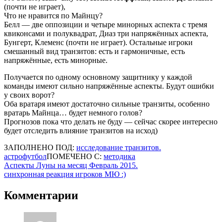
(почти не играет),
Что не нравится по Майнцу?
Белл — две оппозиции и четыре минорных аспекта с тремя
квиконсами и полуквадрат, Диаз три напряжённых аспекта,
Бунгерт, Клеменс (почти не играет). Остальные игроки
смешанный вид транзитов: есть и гармоничные, есть
напряжённые, есть минорные.
Получается по одному основному защитнику у каждой
команды имеют сильно напряжённые аспекты. Будут ошибки
у своих ворот?
Оба вратаря имеют достаточно сильные транзиты, особенно
вратарь Майнца… будет немного голов?
Прогнозов пока что делать не буду — сейчас скорее интересно
будет отследить влияние транзитов на исход)
ЗАПОЛНЕНО ПОД:
исследование транзитов.
астрофутбол
ПОМЕЧЕНО С:
методика
Навигация
Аспекты Луны на месяц Февраль 2015.
синхронная реакция игроков МЮ :)
по
записям
Комментарии