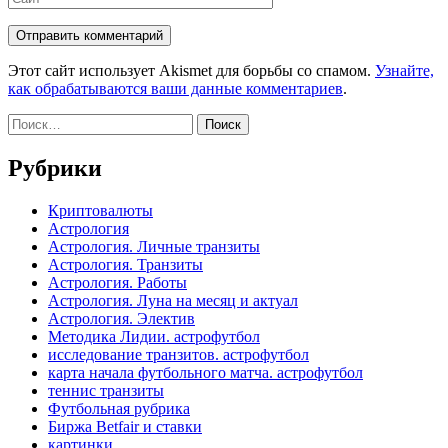
Этот сайт использует Akismet для борьбы со спамом.
Узнайте,
как обрабатываются ваши данные комментариев
.
Найти:
Рубрики
Криптовалюты
Астрология
Астрология. Личные транзиты
Астрология. Транзиты
Астрология. Работы
Астрология. Луна на месяц и актуал
Астрология. Электив
Методика Лидии. астрофутбол
исследование транзитов. астрофутбол
карта начала футбольного матча. астрофутбол
теннис транзиты
Футбольная рубрика
Биржа Betfair и ставки
картинки