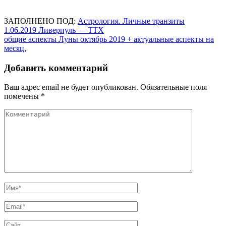
ЗАПОЛНЕНО ПОД:
Астрология. Личные транзиты
Навигация
1.06.2019 Ливерпуль — ТТХ
общие аспекты Луны октябрь 2019 + актуальные аспекты на
по
месяц.
записям
Добавить комментарий
Ваш адрес email не будет опубликован.
Обязательные поля
помечены
*
Комментарий
Имя
*
Email
*
Сайт