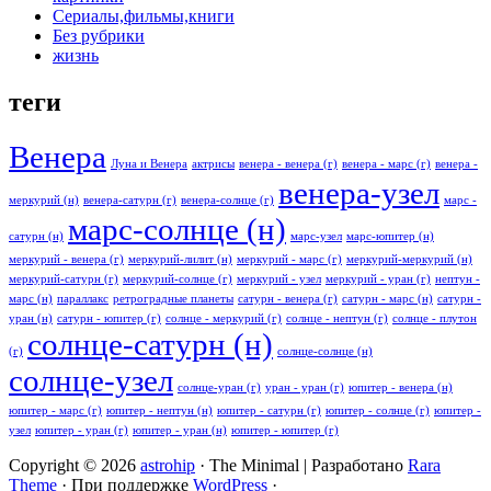
Сериалы,фильмы,книги
Без рубрики
жизнь
теги
Венера
Луна и Венера
актрисы
венера - венера (г)
венера - марс (г)
венера -
венера-узел
меркурий (н)
венера-сатурн (г)
венера-солнце (г)
марс -
марс-солнце (н)
сатурн (н)
марс-узел
марс-юпитер (н)
меркурий - венера (г)
меркурий-лилит (н)
меркурий - марс (г)
меркурий-меркурий (н)
меркурий-сатурн (г)
меркурий-солнце (г)
меркурий - узел
меркурий - уран (г)
нептун -
марс (н)
параллакс
ретроградные планеты
сатурн - венера (г)
сатурн - марс (н)
сатурн -
уран (н)
сатурн - юпитер (г)
солнце - меркурий (г)
солнце - нептун (г)
солнце - плутон
солнце-сатурн (н)
(г)
солнце-солнце (н)
солнце-узел
солнце-уран (г)
уран - уран (г)
юпитер - венера (н)
юпитер - марс (г)
юпитер - нептун (н)
юпитер - сатурн (г)
юпитер - солнце (г)
юпитер -
узел
юпитер - уран (г)
юпитер - уран (н)
юпитер - юпитер (г)
Copyright © 2026
astrohip
· The Minimal | Разработано
Rara
Theme
· При поддержке
WordPress
·