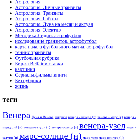
Астрология
Астрология. Личные транзиты
Астрология. Транзиты
Астрология. Работы
Астрология. Луна на месяц и актуал
Астрология. Электив
Методика Лидии. астрофутбол
исследование транзитов. астрофутбол
карта начала футбольного матча. астрофутбол
теннис транзиты
Футбольная рубрика
Биржа Betfair и ставки
картинки
Сериалы,фильмы,книги
Без рубрики
жизнь
теги
Венера
Луна и Венера
актрисы
венера - венера (г)
венера - марс (г)
венера -
венера-узел
меркурий (н)
венера-сатурн (г)
венера-солнце (г)
марс -
марс-солнце (н)
сатурн (н)
марс-узел
марс-юпитер (н)