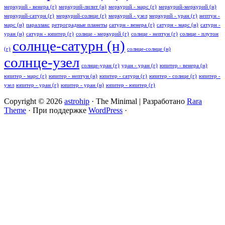
меркурий - венера (г)
меркурий-лилит (н)
меркурий - марс (г)
меркурий-меркурий (н)
меркурий-сатурн (г)
меркурий-солнце (г)
меркурий - узел
меркурий - уран (г)
нептун -
марс (н)
параллакс
ретроградные планеты
сатурн - венера (г)
сатурн - марс (н)
сатурн -
уран (н)
сатурн - юпитер (г)
солнце - меркурий (г)
солнце - нептун (г)
солнце - плутон
солнце-сатурн (н)
(г)
солнце-солнце (н)
солнце-узел
солнце-уран (г)
уран - уран (г)
юпитер - венера (н)
юпитер - марс (г)
юпитер - нептун (н)
юпитер - сатурн (г)
юпитер - солнце (г)
юпитер -
узел
юпитер - уран (г)
юпитер - уран (н)
юпитер - юпитер (г)
Copyright © 2026
astrohip
· The Minimal | Разработано
Rara
Theme
· При поддержке
WordPress
·