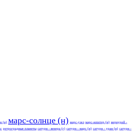
марс-солнце (н)
н (н)
марс-узел
марс-юпитер (н)
меркурий -
кс
ретроградные планеты
сатурн - венера (г)
сатурн - марс (н)
сатурн - уран (н)
сатурн -