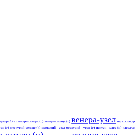
венера-узел
еркурий (н)
венера-сатурн (г)
венера-солнце (г)
марс - сатур
рн (г)
меркурий-солнце (г)
меркурий - узел
меркурий - уран (г)
нептун - марс (н)
паралла
-сатурн (н)
солнце-узел