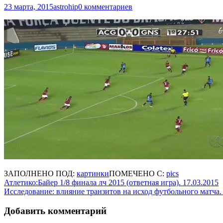
23 марта, 2015
astrohip
0 комментариев
ЗАПОЛНЕНО ПОД:
картинки
ПОМЕЧЕНО С:
pics
Навигация
Атлетико:Байер 1/8 финала лч 2015 (ответная игра). 17.03.2015
Исследование: влияние транзитов на исход футбольного матча.
по
записям
Добавить комментарий