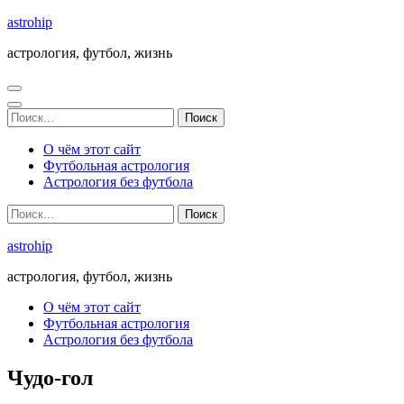
Перейти
astrohip
к
астрология, футбол, жизнь
содержимому
(нажмите
Enter)
Найти:
О чём этот сайт
Футбольная астрология
Астрология без футбола
Найти:
astrohip
астрология, футбол, жизнь
О чём этот сайт
Футбольная астрология
Астрология без футбола
Чудо-гол