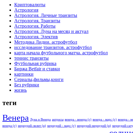
Криптовалюты
Астрология
Астрология. Личные транзиты
Астрология. Транзиты
Астрология. Работы
Астрология. Луна на месяц и актуал
Астрология. Электив
Методика Лидии. астрофутбол
исследование транзитов. астрофутбол
карта начала футбольного матча. астрофутбол
теннис транзиты
Футбольная рубрика
Биржа Betfair и ставки
картинки
Сериалы,фильмы,книги
Без рубрики
жизнь
теги
Венера
Луна и Венера
актрисы
венера - венера (г)
венера - марс (г)
венера - м
венера (г)
меркурий-лилит (н)
меркурий - марс (г)
меркурий-меркурий (н)
меркурий-сату
солнце