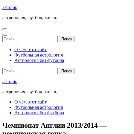
Перейти
astrohip
к
астрология, футбол, жизнь
содержимому
(нажмите
Enter)
Найти:
О чём этот сайт
Футбольная астрология
Астрология без футбола
Найти:
astrohip
астрология, футбол, жизнь
О чём этот сайт
Футбольная астрология
Астрология без футбола
Чемпионат Англии 2013/2014 —
чемпионская гонка