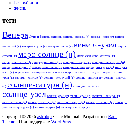
Без рубрики
жизнь
теги
Венера
Луна и Венера
актрисы
венера - венера (г)
венера - марс (г)
венера -
венера-узел
меркурий (н)
венера-сатурн (г)
венера-солнце (г)
марс -
марс-солнце (н)
сатурн (н)
марс-узел
марс-юпитер (н)
меркурий - венера (г)
меркурий-лилит (н)
меркурий - марс (г)
меркурий-меркурий (н)
меркурий-сатурн (г)
меркурий-солнце (г)
меркурий - узел
меркурий - уран (г)
нептун -
марс (н)
параллакс
ретроградные планеты
сатурн - венера (г)
сатурн - марс (н)
сатурн -
уран (н)
сатурн - юпитер (г)
солнце - меркурий (г)
солнце - нептун (г)
солнце - плутон
солнце-сатурн (н)
(г)
солнце-солнце (н)
солнце-узел
солнце-уран (г)
уран - уран (г)
юпитер - венера (н)
юпитер - марс (г)
юпитер - нептун (н)
юпитер - сатурн (г)
юпитер - солнце (г)
юпитер -
узел
юпитер - уран (г)
юпитер - уран (н)
юпитер - юпитер (г)
Copyright © 2026
astrohip
· The Minimal | Разработано
Rara
Theme
· При поддержке
WordPress
·