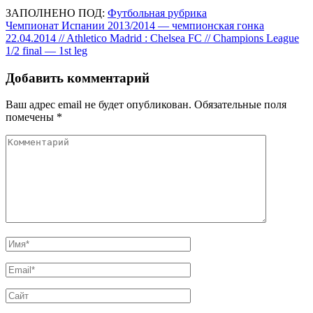
ЗАПОЛНЕНО ПОД:
Футбольная рубрика
Навигация
Чемпионат Испании 2013/2014 — чемпионская гонка
22.04.2014 // Athletico Madrid : Chelsea FC // Champions League
по
1/2 final — 1st leg
записям
Добавить комментарий
Ваш адрес email не будет опубликован.
Обязательные поля
помечены
*
Комментарий
Имя
*
Email
*
Сайт