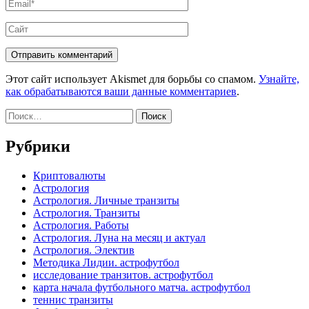
Email
*
Сайт
Этот сайт использует Akismet для борьбы со спамом.
Узнайте,
как обрабатываются ваши данные комментариев
.
Найти:
Рубрики
Криптовалюты
Астрология
Астрология. Личные транзиты
Астрология. Транзиты
Астрология. Работы
Астрология. Луна на месяц и актуал
Астрология. Электив
Методика Лидии. астрофутбол
исследование транзитов. астрофутбол
карта начала футбольного матча. астрофутбол
теннис транзиты