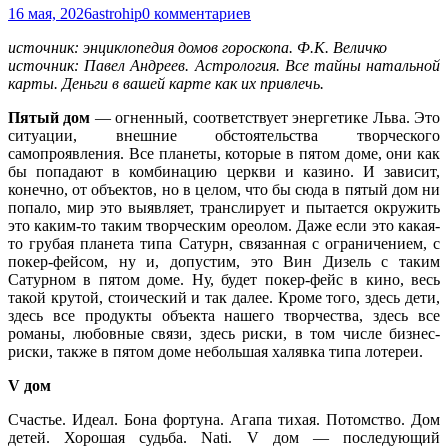
16 мая, 2026
astrohip
0 комментариев
источник: энциклопедия домов гороскопа. Ф.К. Величко
источник: Павел Андреев. Астрология. Все тайны натальной
карты. Деньги в вашей карте как их привлечь.
Пятый дом
— огненный, соответствует энергетике Льва. Это
ситуации, внешние обстоятельства творческого
самопроявления. Все планеты, которые в пятом доме, они как
бы попадают в комбинацию церкви и казино. И зависит,
конечно, от объектов, но в целом, что бы сюда в пятый дом ни
попало, мир это выявляет, транслирует и пытается окружить
это каким-то таким творческим ореолом. Даже если это какая-
то грубая планета типа Сатурн, связанная с ограничением, с
покер-фейсом, ну и, допустим, это Вин Дизель с таким
Сатурном в пятом доме. Ну, будет покер-фейс в кино, весь
такой крутой, стоический и так далее. Кроме того, здесь дети,
здесь все продукты объекта нашего творчества, здесь все
романы, любовные связи, здесь риски, в том числе бизнес-
риски, также в пятом доме небольшая халявка типа лотереи.
V дом
Счастье. Идеал. Бона фортуна. Агапа тихая. Потомство. Дом
детей. Хорошая судьба. Nati. V дом — последующий