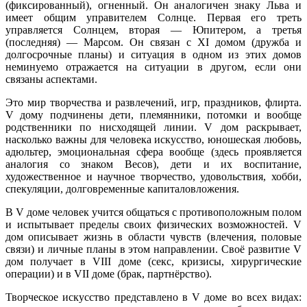
(фиксированный), огненный. Он аналогичен знаку Льва и
имеет общим управителем Солнце. Первая его треть
управляется Солнцем, вторая — Юпитером, а третья
(последняя) — Марсом. Он связан с XI домом (дружба и
долгосрочные планы) и ситуация в одном из этих домов
неминуемо отражается на ситуации в другом, если они
связаны аспектами.
Это мир творчества и развлечений, игр, праздников, флирта.
V дому подчинены дети, племянники, потомки и вообще
родственники по нисходящей линии. V дом раскрывает,
насколько важны для человека искусство, юношеская любовь,
адюльтер, эмоциональная сфера вообще (здесь проявляется
аналогия со знаком Весов), дети и их воспитание,
художественное и научное творчество, удовольствия, хобби,
спекуляции, долговременные капиталовложения.
В V доме человек учится общаться с противоположным полом
и испытывает пределы своих физических возможностей. V
дом описывает жизнь в области чувств (влечения, половые
связи) и личные планы в этом направлении. Своё развитие V
дом получает в VIII доме (секс, кризисы, хирургические
операции) и в VII доме (брак, партнёрство).
Творческое искусство представлено в V доме во всех видах: