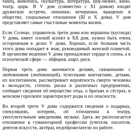
танец, живопись, скульптура, литература, шоу-бизнес, кино,
театр, цирк. В V дом (совместно с XI домом) входят
дружеские встречи, пикники, вечеринки, вращение в
обществе, социальные отношения (III и X дома). V дом
представляет самые счастливые моменты жизни.
Если Солнце, управитель трети дома или вершины (куспида)
V дома, имеет плохой аспект в XII дом, нужно быть очень
осторожным в делах V дома. Хорошо, если большая часть
этого дома попадает в знак, руководимый женской планетой.
В организме ведению V дома принадлежат сердце и спина, а в
психической сфере — эйфория, азарт, риск.
Первая треть дома занимается делами, связанными с
любовником (любовницей), телесными контактами, детьми,
их воспитанием, рассматривает вероятность смерти человека
в молодости, степень риска в различных предприятиях,
сообщает сведения об имуществе отца, о братьях и сёстрах, в
женском гороскопе характеризует роды и их опасности.
Во второй трети V дома содержатся сведения о подарках,
спекуляциях, лотереях, об отношении к театру,
увеселительным заведениям, музыке. Здесь же располагается
отношение к гуманитарной профессии (учителя, писателя,
деятеля искусств, актёра), недоброжелатели по работе.