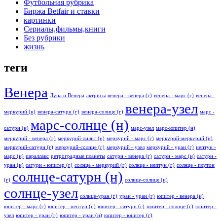
Футбольная рубрика
Биржа Betfair и ставки
картинки
Сериалы,фильмы,книги
Без рубрики
жизнь
теги
Венера
Луна и Венера
актрисы
венера - венера (г)
венера - марс (г)
венера -
венера-узел
меркурий (н)
венера-сатурн (г)
венера-солнце (г)
марс -
марс-солнце (н)
сатурн (н)
марс-узел
марс-юпитер (н)
меркурий - венера (г)
меркурий-лилит (н)
меркурий - марс (г)
меркурий-меркурий (н)
меркурий-сатурн (г)
меркурий-солнце (г)
меркурий - узел
меркурий - уран (г)
нептун -
марс (н)
параллакс
ретроградные планеты
сатурн - венера (г)
сатурн - марс (н)
сатурн -
уран (н)
сатурн - юпитер (г)
солнце - меркурий (г)
солнце - нептун (г)
солнце - плутон
солнце-сатурн (н)
(г)
солнце-солнце (н)
солнце-узел
солнце-уран (г)
уран - уран (г)
юпитер - венера (н)
юпитер - марс (г)
юпитер - нептун (н)
юпитер - сатурн (г)
юпитер - солнце (г)
юпитер -
узел
юпитер - уран (г)
юпитер - уран (н)
юпитер - юпитер (г)