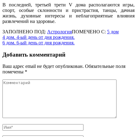
В последней, третьей трети V дома располагаются игры,
спорт, особые склонности и пристрастия, танцы, дачная
жизнь, духовные интересы и неблагоприятные влияния
развлечений на здоровье.
ЗАПОЛНЕНО ПОД:
Астрология
ПОМЕЧЕНО С:
5 дом
Навигация
4 дом. 4-ый день от дня рождения.
6 дом. 6-ый день от дня рождения.
по
записям
Добавить комментарий
Ваш адрес email не будет опубликован.
Обязательные поля
помечены
*
Комментарий
Имя
*