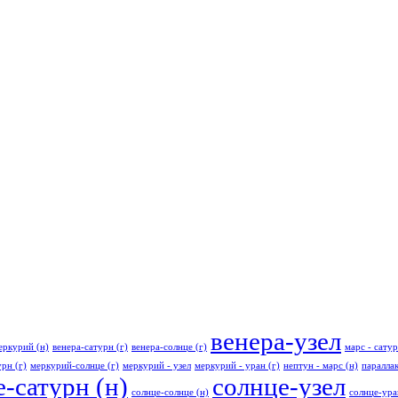
венера-узел
еркурий (н)
венера-сатурн (г)
венера-солнце (г)
марс - сатур
рн (г)
меркурий-солнце (г)
меркурий - узел
меркурий - уран (г)
нептун - марс (н)
паралла
-сатурн (н)
солнце-узел
солнце-солнце (н)
солнце-ура