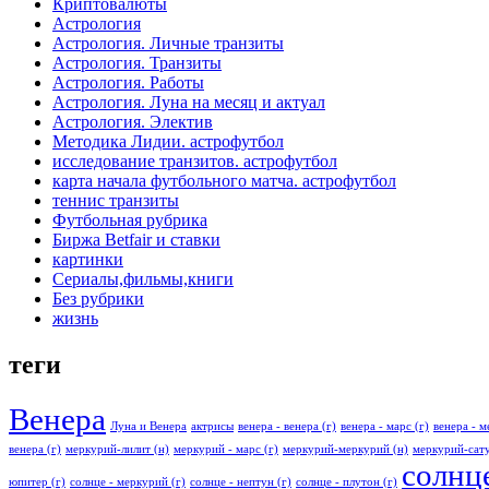
Криптовалюты
Астрология
Астрология. Личные транзиты
Астрология. Транзиты
Астрология. Работы
Астрология. Луна на месяц и актуал
Астрология. Электив
Методика Лидии. астрофутбол
исследование транзитов. астрофутбол
карта начала футбольного матча. астрофутбол
теннис транзиты
Футбольная рубрика
Биржа Betfair и ставки
картинки
Сериалы,фильмы,книги
Без рубрики
жизнь
теги
Венера
Луна и Венера
актрисы
венера - венера (г)
венера - марс (г)
венера - м
венера (г)
меркурий-лилит (н)
меркурий - марс (г)
меркурий-меркурий (н)
меркурий-сату
солнце
юпитер (г)
солнце - меркурий (г)
солнце - нептун (г)
солнце - плутон (г)