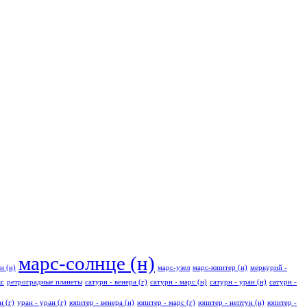
марс-солнце (н)
н (н)
марс-узел
марс-юпитер (н)
меркурий -
кс
ретроградные планеты
сатурн - венера (г)
сатурн - марс (н)
сатурн - уран (н)
сатурн -
н (г)
уран - уран (г)
юпитер - венера (н)
юпитер - марс (г)
юпитер - нептун (н)
юпитер -