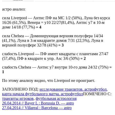
астро анализ:
сила Liverpool — Антис ПФ на МС 1/2 (50%), Луна без курса
16/26 (61,5%), Венера = у10 22/27(81,4%), Антис у7 в 10-м
доме 14/18 (77,7%)
= 4
сила Chelsea — Доминирующая верхняя полусфера 14/34
(41,1%), Луна в 3-м квадранте домов 7/31 (22,5%), Луна в
верхней полусфере 32/78 (41%)
= 3
слабость Liverpool — ПФ имеет квадраты с планетами 27/47
(57,4%), ПФ в квадрате к упр. Asc 3/6 (50%)
= 2
слабость Chelsea — Антис у7 внутри 10-го дома 24/32 (75%)
=
1
По этому анализу видно, что Liverpool не проиграет.
ЗАПОЛНЕНО ПОД:
исследование транзитов. астрофутбол
,
карта начала футбольного матча. астрофутбол
ПОМЕЧЕНО С:
транзиты игроков
,
футбольная астрология
Навигация
26.04.2014 // Bayer L : Borussia D. — astro
27.04.2014 // Villareal : Barcelona — astro
по