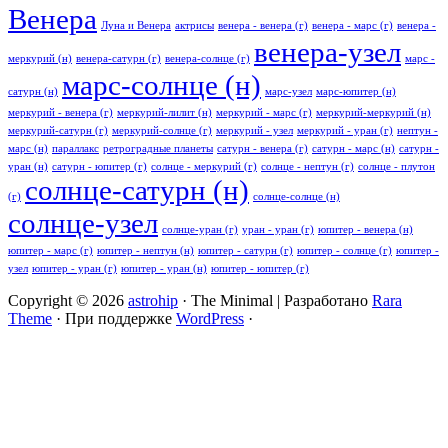
Венера
Луна и Венера
актрисы
венера - венера (г)
венера - марс (г)
венера -
венера-узел
меркурий (н)
венера-сатурн (г)
венера-солнце (г)
марс -
марс-солнце (н)
сатурн (н)
марс-узел
марс-юпитер (н)
меркурий - венера (г)
меркурий-лилит (н)
меркурий - марс (г)
меркурий-меркурий (н)
меркурий-сатурн (г)
меркурий-солнце (г)
меркурий - узел
меркурий - уран (г)
нептун -
марс (н)
параллакс
ретроградные планеты
сатурн - венера (г)
сатурн - марс (н)
сатурн -
уран (н)
сатурн - юпитер (г)
солнце - меркурий (г)
солнце - нептун (г)
солнце - плутон
солнце-сатурн (н)
(г)
солнце-солнце (н)
солнце-узел
солнце-уран (г)
уран - уран (г)
юпитер - венера (н)
юпитер - марс (г)
юпитер - нептун (н)
юпитер - сатурн (г)
юпитер - солнце (г)
юпитер -
узел
юпитер - уран (г)
юпитер - уран (н)
юпитер - юпитер (г)
Copyright © 2026
astrohip
· The Minimal | Разработано
Rara
Theme
· При поддержке
WordPress
·