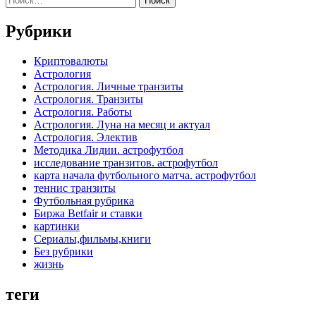
Рубрики
Криптовалюты
Астрология
Астрология. Личные транзиты
Астрология. Транзиты
Астрология. Работы
Астрология. Луна на месяц и актуал
Астрология. Электив
Методика Лидии. астрофутбол
исследование транзитов. астрофутбол
карта начала футбольного матча. астрофутбол
теннис транзиты
Футбольная рубрика
Биржа Betfair и ставки
картинки
Сериалы,фильмы,книги
Без рубрики
жизнь
теги