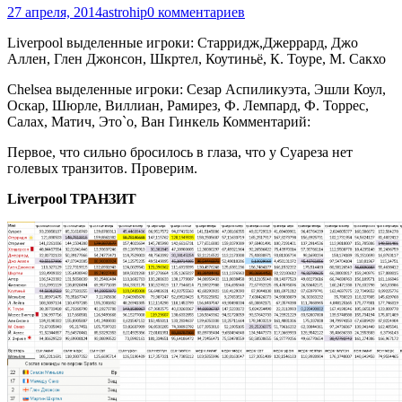
27 апреля, 2014
astrohip
0 комментариев
Liverpool выделенные игроки: Старридж,Джеррард, Джо
Аллен, Глен Джонсон, Шкртел, Коутиньё, К. Тоуре, М. Сакхо
Chelsea выделенные игроки: Сезар Аспиликуэта, Эшли Коул,
Оскар, Шюрле, Виллиан, Рамирез, Ф. Лемпард, Ф. Торрес,
Салах, Матич, Это`о, Ван Гинкель Комментарий:
Первое, что сильно бросилось в глаза, что у Суареза нет
голевых транзитов. Проверим.
Liverpool ТРАНЗИТ