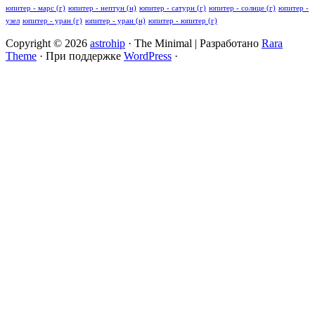
юпитер - марс (г)
юпитер - нептун (н)
юпитер - сатурн (г)
юпитер - солнце (г)
юпитер -
узел
юпитер - уран (г)
юпитер - уран (н)
юпитер - юпитер (г)
Copyright © 2026
astrohip
· The Minimal | Разработано
Rara
Theme
· При поддержке
WordPress
·