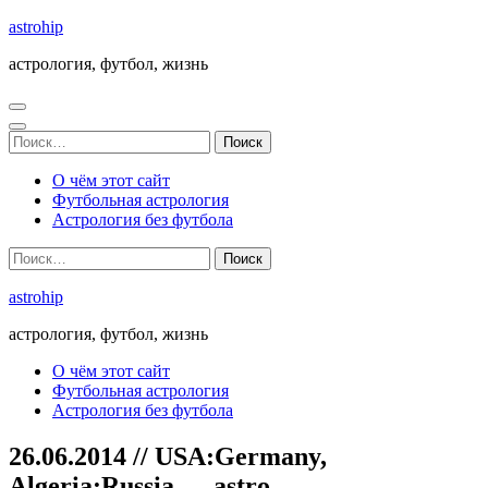
Перейти
astrohip
к
астрология, футбол, жизнь
содержимому
(нажмите
Enter)
Найти:
О чём этот сайт
Футбольная астрология
Астрология без футбола
Найти:
astrohip
астрология, футбол, жизнь
О чём этот сайт
Футбольная астрология
Астрология без футбола
26.06.2014 // USA:Germany,
Algeria:Russia — astro