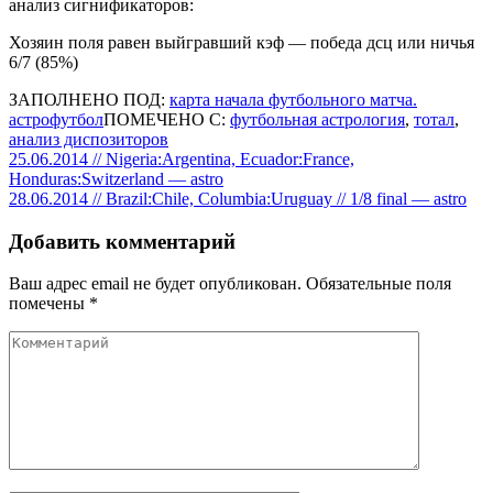
анализ сигнификаторов:
Хозяин поля равен выйгравший кэф — победа дсц или ничья
6/7 (85%)
ЗАПОЛНЕНО ПОД:
карта начала футбольного матча.
астрофутбол
ПОМЕЧЕНО С:
футбольная астрология
,
тотал
,
анализ диспозиторов
Навигация
25.06.2014 // Nigeria:Argentina, Ecuador:France,
Honduras:Switzerland — astro
по
28.06.2014 // Brazil:Chile, Columbia:Uruguay // 1/8 final — astro
записям
Добавить комментарий
Ваш адрес email не будет опубликован.
Обязательные поля
помечены
*
Комментарий