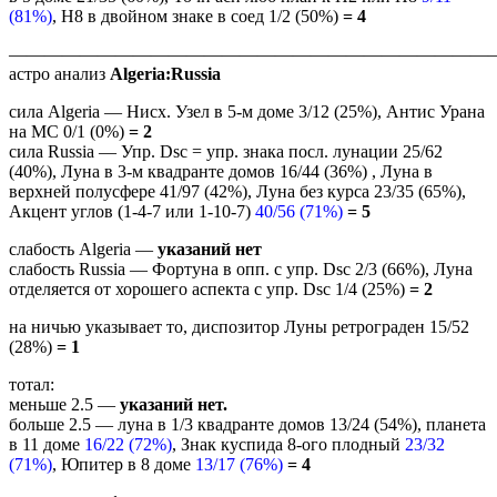
(81%)
, Н8 в двойном знаке в соед 1/2 (50%)
= 4
———————————————————————————
астро анализ
Algeria:Russia
сила Algeria — Нисх. Узел в 5-м доме 3/12 (25%), Антис Урана
на МС 0/1 (0%)
= 2
сила Russia — Упр. Dsc = упр. знака посл. лунации 25/62
(40%), Луна в 3-м квадранте домов 16/44 (36%) , Луна в
верхней полусфере 41/97 (42%), Луна без курса 23/35 (65%),
Акцент углов (1-4-7 или 1-10-7)
40/56 (71%)
= 5
слабость Algeria —
указаний нет
слабость Russia — Фортуна в опп. с упр. Dsc 2/3 (66%), Луна
отделяется от хорошего аспекта с упр. Dsc 1/4 (25%)
= 2
на ничью указывает то, диспозитор Луны ретрограден 15/52
(28%)
= 1
тотал:
меньше 2.5 —
указаний нет.
больше 2.5 — луна в 1/3 квадранте домов 13/24 (54%), планета
в 11 доме
16/22 (72%)
, Знак куспида 8-ого плодный
23/32
(71%)
, Юпитер в 8 доме
13/17 (76%)
= 4