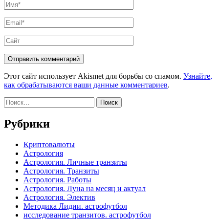
Имя
*
Email
*
Сайт
Этот сайт использует Akismet для борьбы со спамом.
Узнайте,
как обрабатываются ваши данные комментариев
.
Найти:
Рубрики
Криптовалюты
Астрология
Астрология. Личные транзиты
Астрология. Транзиты
Астрология. Работы
Астрология. Луна на месяц и актуал
Астрология. Электив
Методика Лидии. астрофутбол
исследование транзитов. астрофутбол