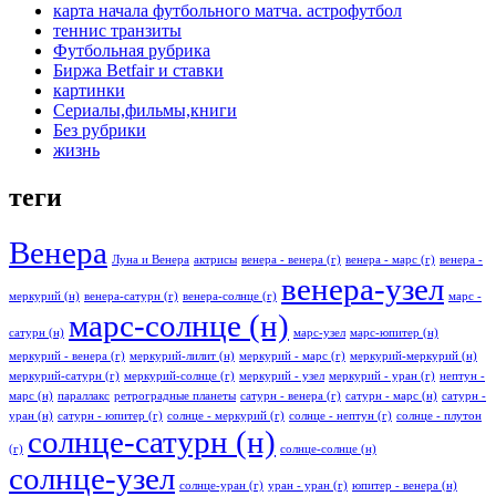
карта начала футбольного матча. астрофутбол
теннис транзиты
Футбольная рубрика
Биржа Betfair и ставки
картинки
Сериалы,фильмы,книги
Без рубрики
жизнь
теги
Венера
Луна и Венера
актрисы
венера - венера (г)
венера - марс (г)
венера -
венера-узел
меркурий (н)
венера-сатурн (г)
венера-солнце (г)
марс -
марс-солнце (н)
сатурн (н)
марс-узел
марс-юпитер (н)
меркурий - венера (г)
меркурий-лилит (н)
меркурий - марс (г)
меркурий-меркурий (н)
меркурий-сатурн (г)
меркурий-солнце (г)
меркурий - узел
меркурий - уран (г)
нептун -
марс (н)
параллакс
ретроградные планеты
сатурн - венера (г)
сатурн - марс (н)
сатурн -
уран (н)
сатурн - юпитер (г)
солнце - меркурий (г)
солнце - нептун (г)
солнце - плутон
солнце-сатурн (н)
(г)
солнце-солнце (н)
солнце-узел
солнце-уран (г)
уран - уран (г)
юпитер - венера (н)