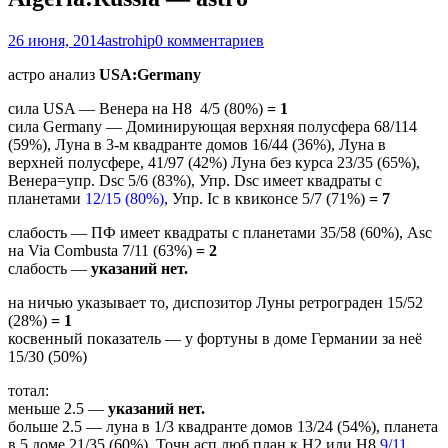
26 июня, 2014
astrohip
0 комментариев
астро анализ
USA:Germany
сила USA — Венера на Н8 4/5 (80%)
= 1
сила Germany — Доминирующая верхняя полусфера 68/114
(59%), Луна в 3-м квадранте домов 16/44 (36%), Луна в
верхней полусфере, 41/97 (42%) Луна без курса 23/35 (65%),
Венера=упр. Dsc 5/6 (83%), Упр. Dsc имеет квадраты с
планетами
12/15 (80%)
, Упр. Ic в квиконсе 5/7 (71%)
= 7
слабость — ПФ имеет квадраты с планетами 35/58 (60%), Asc
на Via Combusta 7/11 (63%)
= 2
слабость —
указаний нет.
на ничью указывает то, диспозитор Луны ретрограден 15/52
(28%)
= 1
косвенный показатель — у фортуны в доме Германии за неё
15/30 (50%)
тотал:
меньше 2.5 —
указаний нет.
больше 2.5 — луна в 1/3 квадранте домов 13/24 (54%), планета
в 5 доме 21/35 (60%), Точн асп люб план к H2 или Н8
9/11