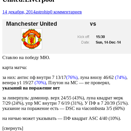
14 декабря, 2014
astrohip
0 комментариев
Ставлю на победу МЮ.
карта матча:
за них: антис пф внутри 7 13/17
(76%)
, луна внизу 46/62
(74%)
,
венера у1 19/27
(70%)
, Плутон на МС — не проверял,
указаний на поражение нет
за ливерпуль: доминир. верх 24/55 (43%), луна квадрат мерк
7/29 (24%), упр МС внутри 7 6/19 (31%), У ПФ в 7 20/39 (51%).
указание на поражение есть — DSC на viacombusta 3/5 (60%)
на ничью может указывать — ПФ квадрат ASC 4/40 (10%).
[свернуть]