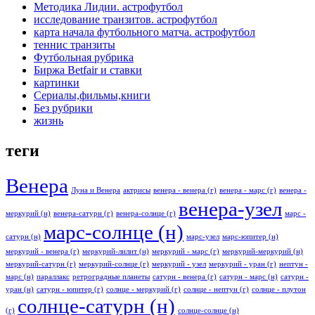
Методика Лидии. астрофутбол
исследование транзитов. астрофутбол
карта начала футбольного матча. астрофутбол
теннис транзиты
Футбольная рубрика
Биржа Betfair и ставки
картинки
Сериалы,фильмы,книги
Без рубрики
жизнь
теги
Венера
Луна и Венера
актрисы
венера - венера (г)
венера - марс (г)
венера -
венера-узел
меркурий (н)
венера-сатурн (г)
венера-солнце (г)
марс -
марс-солнце (н)
сатурн (н)
марс-узел
марс-юпитер (н)
меркурий - венера (г)
меркурий-лилит (н)
меркурий - марс (г)
меркурий-меркурий (н)
меркурий-сатурн (г)
меркурий-солнце (г)
меркурий - узел
меркурий - уран (г)
нептун -
марс (н)
параллакс
ретроградные планеты
сатурн - венера (г)
сатурн - марс (н)
сатурн -
уран (н)
сатурн - юпитер (г)
солнце - меркурий (г)
солнце - нептун (г)
солнце - плутон
солнце-сатурн (н)
(г)
солнце-солнце (н)