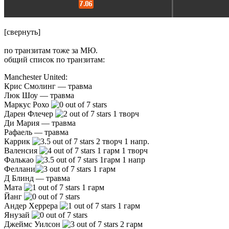
[свернуть]
по транзитам тоже за МЮ.
общий список по транзитам:
Manchester United:
Крис Смолинг — травма
Люк Шоу — травма
Маркус Рохо
Дарен Флечер
1 творч
Ди Мария — травма
Рафаель — травма
Каррик
2 творч 1 напр.
Валенсия
1 гарм 1 творч
Фалькао
1гарм 1 напр
Феллани
1 гарм
Д Блинд — травма
Мата
1 гарм
Йанг
Андер Херрера
1 гарм
Янузай
Джеймс Уилсон
2 гарм