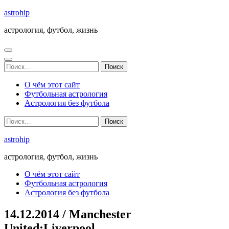
Перейти
astrohip
к
астрология, футбол, жизнь
содержимому
(нажмите
Enter)
Найти:
О чём этот сайт
Футбольная астрология
Астрология без футбола
Найти:
astrohip
астрология, футбол, жизнь
О чём этот сайт
Футбольная астрология
Астрология без футбола
14.12.2014 / Manchester
United:Liverpool