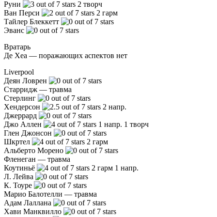
Руни
2 творч
Ван Перси
2 гарм
Тайлер Блеккетт
Эванс
Вратарь
Де Хеа — поражающих аспектов нет
Liverpool
Деян Ловрен
Старридж — травма
Стерлинг
Хендерсон
2 напр.
Джеррард
Джо Аллен
1 напр. 1 творч
Глен Джонсон
Шкртел
2 гарм
Альберто Морено
Фленеган — травма
Коутиньё
2 гарм 1 напр.
Л. Лейва
К. Тоуре
Марио Балотелли — травма
Адам Лаллана
Хави Манквилло