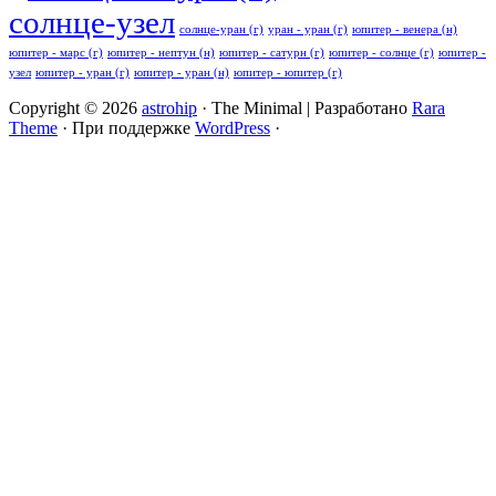
солнце-узел
солнце-уран (г)
уран - уран (г)
юпитер - венера (н)
юпитер - марс (г)
юпитер - нептун (н)
юпитер - сатурн (г)
юпитер - солнце (г)
юпитер -
узел
юпитер - уран (г)
юпитер - уран (н)
юпитер - юпитер (г)
Copyright © 2026
astrohip
· The Minimal | Разработано
Rara
Theme
· При поддержке
WordPress
·