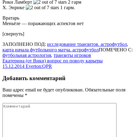
Рики Ламберт
2 гарм
Х. Энрике
1 гарм.
Вратарь
Меньёле — поражающих аспектов нет
[свернуть]
ЗАПОЛНЕНО ПОД:
исследование транзитов. астрофутбол
,
карта начала футбольного матча. астрофутбол
ПОМЕЧЕНО С:
футбольная астрология
,
транзиты игроков
Навигация
Екатерина (от Вики) вопрос по поводу карьеры
15.12.2014 Everton:QPR
по
записям
Добавить комментарий
Ваш адрес email не будет опубликован.
Обязательные поля
помечены
*
Комментарий