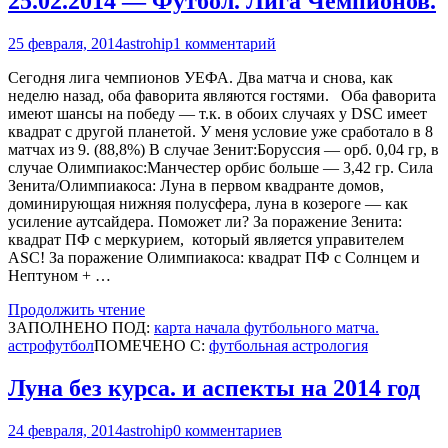
25.02.2014 — Футбол. Лига Чемпионов.
25 февраля, 2014
astrohip
1 комментарий
Сегодня лига чемпионов УЕФА. Два матча и снова, как
неделю назад, оба фаворита являются гостями. Оба фаворита
имеют шансы на победу — т.к. в обоих случаях у DSC имеет
квадрат с другой планетой. У меня условие уже сработало в 8
матчах из 9. (88,8%) В случае Зенит:Боруссия — орб. 0,04 гр, в
случае Олимпиакос:Манчестер орбис больше — 3,42 гр. Сила
Зенита/Олимпиакоса: Луна в первом квадранте домов,
доминирующая нижняя полусфера, луна в козероге — как
усиление аутсайдера. Поможет ли? За поражение Зенита:
квадрат ПФ с меркурием, который является управителем
ASC! За поражение Олимпиакоса: квадрат ПФ с Солнцем и
Нептуном + …
Продолжить чтение
ЗАПОЛНЕНО ПОД:
карта начала футбольного матча.
астрофутбол
ПОМЕЧЕНО С:
футбольная астрология
Луна без курса. и аспекты на 2014 год
24 февраля, 2014
astrohip
0 комментариев