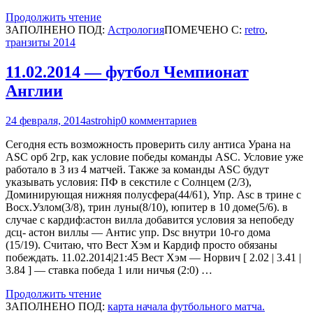
Продолжить чтение
ЗАПОЛНЕНО ПОД:
Астрология
ПОМЕЧЕНО С:
retro
,
транзиты 2014
11.02.2014 — футбол Чемпионат
Англии
24 февраля, 2014
astrohip
0 комментариев
Сегодня есть возможность проверить силу антиса Урана на
ASC орб 2гр, как условие победы команды ASC. Условие уже
работало в 3 из 4 матчей. Также за команды ASC будут
указывать условия: ПФ в секстиле с Солнцем (2/3),
Доминирующая нижняя полусфера(44/61), Упр. Asc в трине с
Восх.Узлом(3/8), трин луны(8/10), юпитер в 10 доме(5/6). в
случае с кардиф:астон вилла добавится условия за непобеду
дсц- астон виллы — Антис упр. Dsc внутри 10-го дома
(15/19). Считаю, что Вест Хэм и Кардиф просто обязаны
побеждать. 11.02.2014|21:45 Вест Хэм — Норвич [ 2.02 | 3.41 |
3.84 ] — ставка победа 1 или ничья (2:0) …
Продолжить чтение
ЗАПОЛНЕНО ПОД:
карта начала футбольного матча.