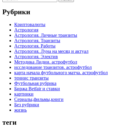
записей
Рубрики
Криптовалюты
Астрология
Астрология. Личные транзиты
Астрология. Транзиты
Астрология. Работы
Астрология. Луна на месяц и актуал
Астрология. Электив
Методика Лидии. астрофутбол
исследование транзитов. астрофутбол
карта начала футбольного матча. астрофутбол
теннис транзиты
Футбольная рубрика
Биржа Betfair и ставки
картинки
Сериалы,фильмы,книги
Без рубрики
жизнь
теги