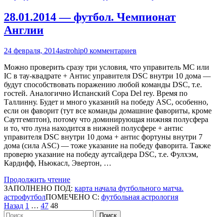
28.01.2014 — футбол. Чемпионат
Англии
24 февраля, 2014
astrohip
0 комментариев
Можно проверить сразу три условия, что управитель MC или
IC в тау-квадрате + Антис управителя DSC внутри 10 дома —
будут способствовать поражению любой команды DSC, т.е.
гостей. Аналогично Испанский Copa Del rey. Время по
Таллинну. Будет и много указаний на победу ASC, особенно,
если он фаворит (тут все команды домашние фавориты, кроме
Саутгемптон), потому что доминирующая нижняя полусфера
и то, что луна находится в нижней полусфере + антис
управителя DSC внутри 10 дома + антис фортуны внутри 7
дома (сила ASC) — тоже указание на победу фаворита. Также
проверю указание на победу аутсайдера DSC, т.е. Фулхэм,
Кардифф, Ньюкасл, Эвертон, …
Продолжить чтение
ЗАПОЛНЕНО ПОД:
карта начала футбольного матча.
астрофутбол
ПОМЕЧЕНО С:
футбольная астрология
Пагинация
Страница
Страница
Страница
Назад
1
…
47
48
Найти: