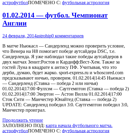
астрофутбол
ПОМЕЧЕНО С:
футбольная астрология
01.02.2014 — футбол. Чемпионат
Англии
24 февраля, 2014
astrohip
0 комментариев
В матче Ньюкасл — Сандерленд можно проверить условие,
что Венера на Н8 помогает победе аутсайдера DSC, т.е.
Сандерленда. Я уже наблюдал такие победы аутсайдеров в
двух матчах Зенит:Ростов и Кардифф:Вест-Хем. Также за
гостей Луна в квадрате к антису ПФ. Учитывая, что это
дерби, думаю, будет жарко. sport-express.ru и whoscored.com
предсказывают ничью, проверим. 01.02.2014|14:45 Ньюкасл
— Сандерленд (Ставка — победа 2 или ничья)
01.02.2014|17:00 Фулхэм — Саутгемптон (Ставка — победа 2)
01.02.2014|17:00 Эвертон — Aстон Вилла 01.02.2014|17:00
Сток Сити — Манчестер Юнайтед (Ставка — победа 2)
UPDATE: Сандерленд победил 3:0. Саутгемптон победил 3:0,
Манчестер проиграл.
Продолжить чтение
ЗАПОЛНЕНО ПОД:
карта начала футбольного матча.
астрофутбол
ПОМЕЧЕНО С:
футбольная астрология