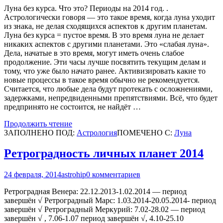
Луна без курса. Что это? Периоды на 2014 год. .
Астрологически говоря — это такое время, когда луна уходит
из знака, не делая сходящихся аспектов к другим планетам.
Луна без курса = пустое время. В это время луна не делает
никаких аспектов с другими планетами. Это «слабая луна».
Дела, начатые в это время, могут иметь очень слабое
продолжение. Эти часы лучше посвятить текущим делам и
тому, что уже было начато ранее. Активизировать какие то
новые процессы в такое время обычно не рекомендуется.
Считается, что любые дела будут протекать с осложнениями,
задержками, непредвиденными препятствиями. Всё, что будет
предпринято не состоится, не найдёт …
Продолжить чтение
ЗАПОЛНЕНО ПОД:
Астрология
ПОМЕЧЕНО С:
Луна
Ретроградность личных планет 2014
24 февраля, 2014
astrohip
0 комментариев
Ретроградная Венера: 22.12.2013-1.02.2014 — период
завершён √ Ретроградный Марс: 1.03.2014-20.05.2014- период
завершён √ Ретроградный Меркурий: 7.02-28.02 — период
завершён √ , 7.06-1.07 период завершён √, 4.10-25.10