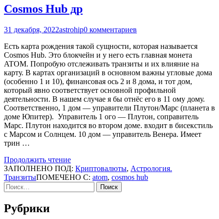
Cosmos Hub др
31 декабря, 2022
astrohip
0 комментариев
Есть карта рождения такой сущности, которая называется
Cosmos Hub. Это блокчейн и у него есть главная монета
ATOM. Попробую отслеживать транзиты и их влияние на
карту. В картах организаций в основном важны угловые дома
(особенно 1 и 10), финансовая ось 2 и 8 дома, и тот дом,
который явно соответствует основной профильной
деятельности. В нашем случае я бы отнёс его в 11 ому дому.
Соответственно, 1 дом — управители Плутон/Марс (планета в
доме Юпитер). Управитель 1 ого — Плутон, соправитель
Марс. Плутон находится во втором доме. входит в бисекстиль
с Марсом и Солнцем. 10 дом — управитель Венера. Имеет
трин …
Продолжить чтение
ЗАПОЛНЕНО ПОД:
Криптовалюты
,
Астрология.
Транзиты
ПОМЕЧЕНО С:
atom
,
cosmos hub
Найти:
Рубрики