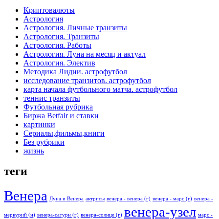
Криптовалюты
Астрология
Астрология. Личные транзиты
Астрология. Транзиты
Астрология. Работы
Астрология. Луна на месяц и актуал
Астрология. Электив
Методика Лидии. астрофутбол
исследование транзитов. астрофутбол
карта начала футбольного матча. астрофутбол
теннис транзиты
Футбольная рубрика
Биржа Betfair и ставки
картинки
Сериалы,фильмы,книги
Без рубрики
жизнь
теги
Венера
Луна и Венера
актрисы
венера - венера (г)
венера - марс (г)
венера -
венера-узел
меркурий (н)
венера-сатурн (г)
венера-солнце (г)
марс -