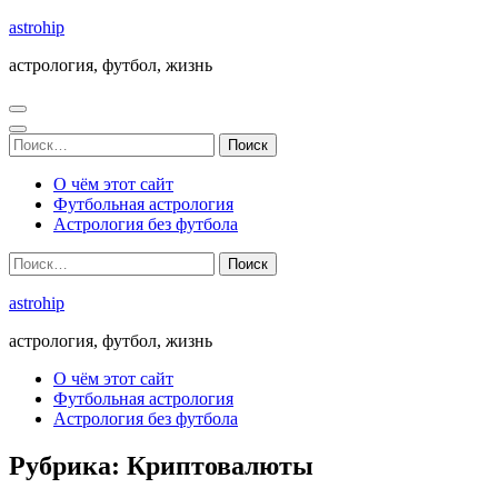
Перейти
astrohip
к
астрология, футбол, жизнь
содержимому
(нажмите
Enter)
Найти:
О чём этот сайт
Футбольная астрология
Астрология без футбола
Найти:
astrohip
астрология, футбол, жизнь
О чём этот сайт
Футбольная астрология
Астрология без футбола
Рубрика:
Криптовалюты